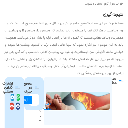
خواب نیز از کرم استفاده شود.
نتیجه گیری
همانطور که در این مطلب توضیح دادیم، اگر این سؤال برای شما هم مطرح است که کمبود
چه ویتامینی باعث ترک کف پا می‌شود، باید بدانید که ویتامین E، ویتامین B و ویتامین C
مهمترین ویتامین‌هایی هستند که کمبود آن‌ها در ایجاد ترک پا نقش موثر می‌باشد. همچنین
باید به این موضوع نیز اشاره نمود که تنها عامل ایجاد ترک پا کمبود ویتامین‌ها نبوده و
عواملی مانند افزایش سن، ایستادن‌های طولانی، پوشیدن کفش نامناسب و کم‌ آبی بدن نیز
می‌توانند در بروز این عارضه نقش داشته باشند. بنابراین، با داشتن رژیم غذایی متعادل،
استفاده از مرطوب‌کننده‌های مناسب، نوشیدن آب کافی و مراقبت روزانه از پاها می‌توان تا حد
زیادی از بروز این مشکل پیشگیری کرد.
جدیدترین
داغ
مطالب
عضویت
اشتراک
در
گذاری
شدن
خبرنامه
مطلب
0
و
د
سوزش
ارسال
ی
ادامه
کف
د
مطلب
پا
گ
ا
نشانه
ه
چیست؟