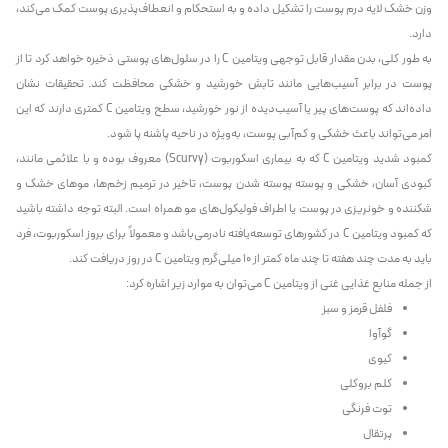
وزن خشک لایه درم پوست را تشکیل داده و به استحکام و انعطاف‌پذیری پوست کمک می‌کند،
دارد.
به طور کلی، بدن مقدار قابل توجهی ویتامین C را در سلول‌های پوستی ذخیره خواهد کرد تا از
پوست در برابر آسیب‌هایی مانند تابش خورشید و خشکی محافظت کند. تحقیقات نشان
داده‌اند که پوست‌های پیر یا آسیب‌دیده از نور خورشید، سطح ویتامین C کمتری دارند که این
امر می‌تواند باعث خشکی و کم‌آبی پوست، به‌ویژه در ناحیه پاشنه پا شود.
کمبود شدید ویتامین C که به بیماری اسکوربوت (Scurvy) معروف بوده و با علائمی مانند،
کبودی آسان، خشکی و پوسته‌ پوسته شدن پوست، تاخیر در ترمیم زخم‌ها، موهای خشک و
شکننده و خونریزی در پوست یا اطراف فولیکول‌های مو همراه است. البته توجه داشته باشید
که کمبود ویتامین C در کشورهای توسعه‌یافته نادرمی‌باشد و معمولاً برای بروز اسکوربوت، فرد
باید به مدت چند هفته تا چند ماه کمتر از ۱۰ میلی‌گرم ویتامین C در روز دریافت کند.
از جمله منابع غذایی غنی از ویتامین C می‌توان به موارد زیر اشاره کرد:
فلفل قرمز و سبز
گوآوا
کیوی
کلم بروکلی
توت فرنگی
پرتقال