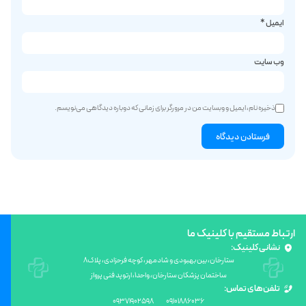
ایمیل
*
وب‌ سایت
ذخیره نام، ایمیل و وبسایت من در مرورگر برای زمانی که دوباره دیدگاهی می‌نویسم.
ارتباط مستقیم با کلینیک ما
نشانی کلینیک:
ستارخان، بین بهبودی و شادمهر، کوچه فرحزادی، پلاک8
ساختمان پزشکان ستارخان، واحد۱، ارتوپد فنی پرواز
تلفن‌های تماس:
09371902598
09101886036