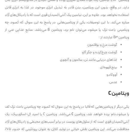
دارد. در واقع، بدون این ویتامین، بدن قادر به تبدیل انرژی موجود در غذا به انرژی قابل
استفاده نخواهد بود. علاوه بر این، نیاسین یک آنتی‌اکسیدان قوی است که با رادیکال‌های آزاد
مبارزه می‌کند. با این توصیفات، یکی از ویتامین‌هایی در پاسخ به این سوال که کمبود چه
ویتامینی باعث ترک پا میشود می‌توان نام برد، ویتامین B می‌باشد. منابع غذایی غنی از
ویتامین B3 عبارتند از:
گوشت مرغ و بوقلمون
گوشت چرخ‌کرده و جگر گاو
غذاهای دریایی مانند تن، سالمون و آنچوی
برنج قهوه‌ای
آووکادو
عدس
ویتامین
C
یکی دیگر از ویتامین‌هایی که قالبا در پاسخ به این سوال که کمبود چه ویتامینی باعث ترک کف
پا میشود،نام برده خواهد شد، ویتامین
C
می‌باشد. ویتامین C یا اسید ال-اسکوربیک، یک
آنتی‌اکسیدان قوی است که از سلول‌های پوست در برابر آسیب‌های محیطی و رادیکال‌های آزاد
محافظت می‌کند. این ویتامین نقش حیاتی در تولید کلاژن به عنوان پروتئینی که حدود ۷۵٪