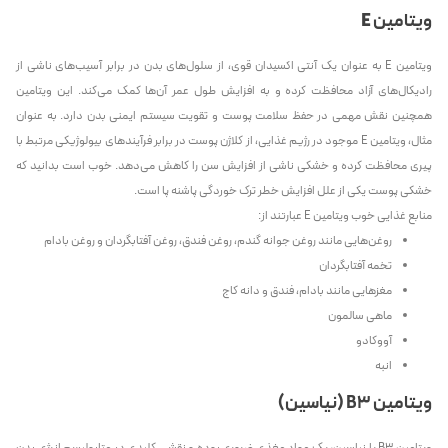
ویتامین
E
ویتامین E به‌ عنوان یک آنتی‌ اکسیدان قوی، از سلول‌های بدن در برابر آسیب‌های ناشی از
رادیکال‌های آزاد محافظت کرده و به افزایش طول عمر آن‌ها کمک می‌کند. این ویتامین
همچنین نقش مهمی در حفظ سلامت پوست و تقویت سیستم ایمنی بدن دارد. به عنوان
مثال، ویتامین E موجود در رژیم غذایی، از کلاژن پوست در برابر فرآیندهای بیولوژیکی مرتبط با
پیری محافظت کرده و خشکی ناشی از افزایش سن را کاهش می‌دهد. خوب است بدانید که
خشکی پوست یکی از علل افزایش خطر ترک خوردگی پاشنه پا است.
منابع غذایی خوب ویتامین E عبارتند از:
روغن‌هایی مانند روغن جوانه گندم، روغن فندق، روغن آفتابگردان و روغن بادام
تخمه آفتابگردان
مغزهایی مانند بادام، فندق و دانه کاج
ماهی سالمون
آووکادو
انبه
ویتامین B3 (نیاسین)
ویتامین B3 یا نیاسین، یک مواد مغذی ضروری بوده و نقشی کلیدی در متابولیسم انرژی بدن