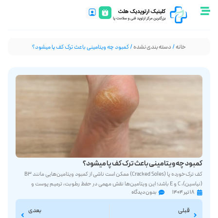
خانه
/
دسته بندی نشده
/ کمبود چه ویتامینی باعث ترک کف پا میشود؟
کمبود چه ویتامینی باعث ترک کف پا میشود؟
کف ترک‌خورده پا (Cracked Soles) ممکن است ناشی از کمبود ویتامین‌هایی مانند B3
(نیاسین)، C و E باشد؛ این ویتامین‌ها نقش مهمی در حفظ رطوبت، ترمیم پوست و
۱۸ تیر ۱۴۰۴
بدون دیدگاه
انعطاف‌پذیری آن دارند. کمبود آن‌ها باعث کاهش عملکرد سد حفاظتی پوست شده و
احتمال ترک‌خوردگی در نواحی تحت فشار مثل پاشنه را افزایش می‌دهد. اگرچه در کشورهای
قبلی
بعدی
توسعه‌یافته چنین کمبودهایی نادر است،...