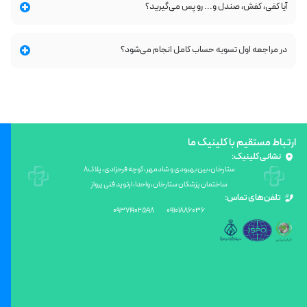
آیا کفی، کفش، صندل و... رو پس می‌گیرید؟
در مراجعه اول تسویه حساب کامل انجام می‌شود؟
ارتباط مستقیم با کلینیک ما
نشانی کلینیک:
ستارخان، بین بهبودی و شادمهر، کوچه فرحزادی، پلاک8
ساختمان پزشکان ستارخان، واحد۱، ارتوپد فنی پرواز
تلفن‌های تماس:
09371902598
09101886036