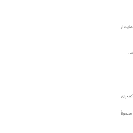
مایت از
د.
کف پای
معمولاً