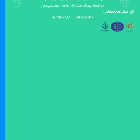
ساختمان پزشکان ستارخان، واحد۱، ارتوپد فنی پرواز
تلفن‌های تماس:
09371902598
09101886036